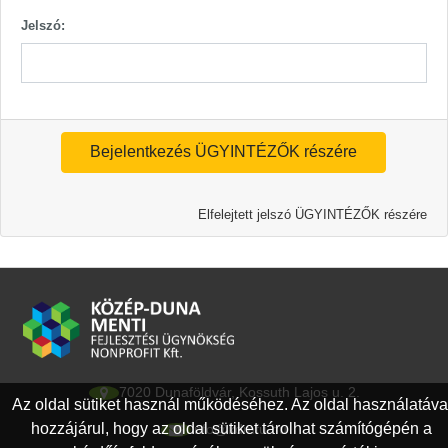
Jelszó:
Bejelentkezés ÜGYINTÉZŐK részére
Elfelejtett jelszó ÜGYINTÉZŐK részére
7020 Dunaföldvár, Kossuth Lajos u. 2.
Az oldal sütiket használ működéséhez. Az oldal használatáva
hozzájárul, hogy az oldal sütiket tárolhat számítógépén a
info@kdmfu.hu